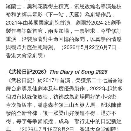
羅蘭士．奧利花獎得主積克．索恩改編名導演是枝
裕和的經典電影《下一站，天國》為劇場作品，
2021年由英國國家劇院首演。劇團於2024-25劇季
製作粵語版首演，兩度加場，一票難求，今季修訂
重演，沿襲原著對生命回憶的探問，以真摯的情感
與觀眾共歷生死時刻。（2026年5月22至6月7日，
香港大會堂劇院）
《武松日記2026》
The Diary of Song 2026
《武松日記》於2017年首演，榮獲第二十七屆香港
舞台劇獎最佳劇本及年度優秀製作，2022年起於多
個城市以錄像放映，彷彿成為劇場同好的小秘密。
今次新版本，潘惠森率領三山五嶽人馬，配以陳偉
發的全新音律，讓一眾梁山好漢進不得，退亦不
得，每字每拳皆頓挫，成為一部行走中的日記新經
典。（2026年7月18至8月2日，香港大會堂劇院）