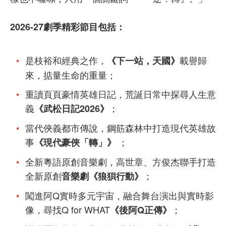
2026-27劇季精彩節目包括：
是枝裕和經典之作，
載譽歸
《下一站，天國》
來，掂量生命的重量；
重讀頁頁豪情英雄日記，荒誕日常中探尋人生意
義
；
《武松日記2026》
當代俠義都市傳說，鋼筋森林中打造現代英雄故
事
；
《現代豪俠「轉」》
全新粵語原創音樂劇，高世章、方俊杰聯手打造
全新原創
；
音樂劇《狼狽行動》
闖進阿Q實時多元宇宙，融合舞台演出與實時影
像，尋找Q for WHAT
；
《後阿Q正傳》