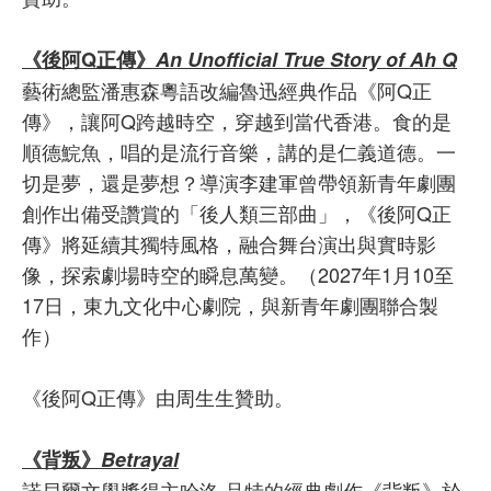
《後阿Q正傳》
An Unofficial True Story of Ah Q
藝術總監潘惠森粵語改編魯迅經典作品《阿Q正
傳》，讓阿Q跨越時空，穿越到當代香港。食的是
順德鯇魚，唱的是流行音樂，講的是仁義道德。一
切是夢，還是夢想？導演李建軍曾帶領新青年劇團
創作出備受讚賞的「後人類三部曲」，《後阿Q正
傳》將延續其獨特風格，融合舞台演出與實時影
像，探索劇場時空的瞬息萬變。（2027年1月10至
17日，東九文化中心劇院，與新青年劇團聯合製
作）
《後阿Q正傳》由周生生贊助。
《背叛》
Betrayal
諾貝爾文學獎得主哈洛‧品特的經典劇作《背叛》於