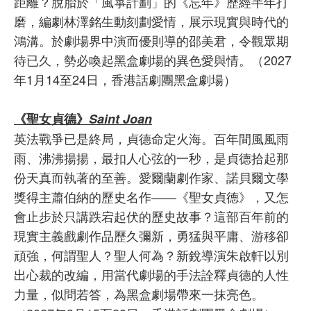
距離？脫胎於「風箏計劃」的《忘年》歷經半年打
磨，編劇林澤銘生動刻劃愛情，展示現實與時代的
鴻溝。於劇場界中演而優則導的邵美君，令觀眾期
待已久，勢必喚起黑盒劇場的異色愛與情。（2027
年1月14至24日，香港話劇團黑盒劇場）
《聖女貞德》
Saint Joan
英法戰爭已是終局，貞德命定火海。百年間風風雨
雨、沸沸揚揚，最扣人心弦的一秒，是貞德拾起那
份天真而執著的至善。愛爾蘭劇作家、諾貝爾文學
獎得主蕭伯納的歷史名作——《聖女貞德》，又怎
會止步於只講跌宕起伏的歷史故事？這部百年前的
現實主義戲劇作品歷久彌新，勇猛與平庸、游移卻
頑強，何謂聖人？聖人何為？新銳導演朱啟軒以別
出心裁的改編，用當代劇場的手法詮釋貞德的人性
力量，似問若答，為黑盒劇場帶來一抹亮色。