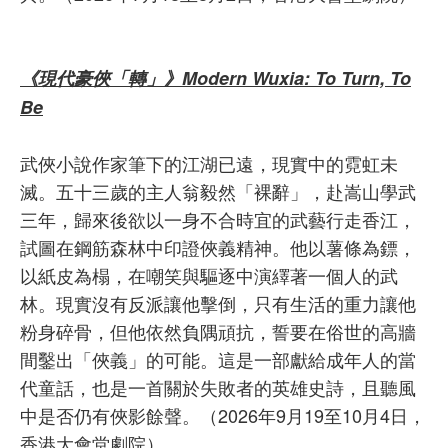
《現代豪俠「轉」》Modern Wuxia: To Turn, To
Be
武俠小說作家筆下的江湖已遠，現實中的霓虹未
滅。五十三歲的主人翁毅然「裸辭」，赴嵩山學武
三年，歸來後欲以一身不合時宜的武藝行走香江，
試圖在鋼筋森林中印證俠義精神。他以薯條為鏢，
以紙皮為榻，在嘲笑與驅逐中演繹著一個人的武
林。現實沒有反派讓他擊倒，只有生活的重力讓他
粉身碎骨，但他依然負隅頑抗，誓要在俗世的高牆
間鑿出「俠義」的可能。這是一部獻給成年人的當
代童話，也是一首關於失敗者的英雄史詩，且聽風
中是否仍有俠影餘聲。（2026年9月19至10月4日，
香港大會堂劇院）