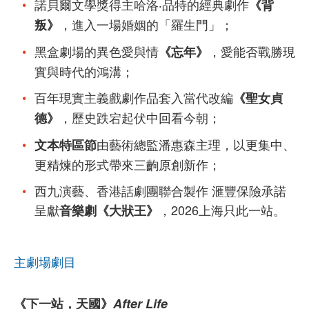
諾貝爾文學獎得主哈洛‧品特的經典劇作
《背
，進入一場婚姻的「羅生門」；
叛》
黑盒劇場的異色愛與情
，愛能否戰勝現
《忘年》
實與時代的鴻溝；
百年現實主義戲劇作品套入當代改編
《聖女貞
，歷史跌宕起伏中回看今朝；
德》
由藝術總監潘惠森主理，以更集中、
文本特區節
更精煉的形式帶來三齣原創新作；
西九演藝、香港話劇團聯合製作 滙豐保險承諾
呈獻
，2026上海只此一站。
音樂劇《大狀王》
主劇場劇目
《下一站，天國》
After Life