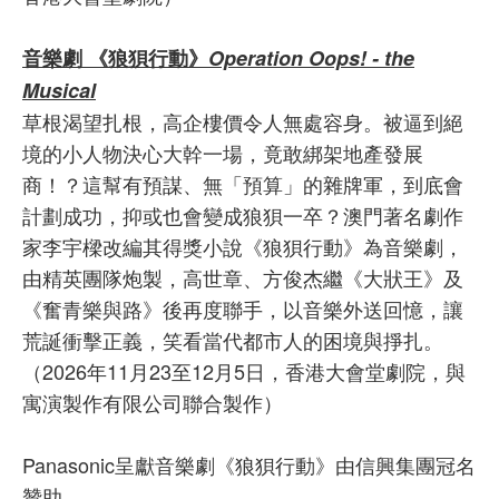
音樂劇 《狼狽行動》
Operation Oops! - the
Musical
草根渴望扎根，高企樓價令人無處容身。被逼到絕
境的小人物決心大幹一場，竟敢綁架地產發展
商！？這幫有預謀、無「預算」的雜牌軍，到底會
計劃成功，抑或也會變成狼狽一卒？澳門著名劇作
家李宇樑改編其得獎小說《狼狽行動》為音樂劇，
由精英團隊炮製，高世章、方俊杰繼《大狀王》及
《奮青樂與路》後再度聯手，以音樂外送回憶，讓
荒誕衝擊正義，笑看當代都市人的困境與掙扎。
（2026年11月23至12月5日，香港大會堂劇院，與
寓演製作有限公司聯合製作）
Panasonic呈獻音樂劇《狼狽行動》由信興集團冠名
贊助。