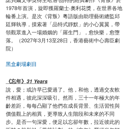
1978年首演，旋即獲羅蘭士‧奧利花獎，在世界各地
輪番上演。是次《背叛》粵語版由助理藝術總監邱
廷輝執導，摸索著「品特式靜默」的小心翼翼，帶
領觀眾進入一場婚姻的「羅生門」，愈快樂，愈墮
落。（2027年3月13至28日，香港藝術中心壽臣劇
院）
黑盒劇場劇目
《忘年》
31 Years
說，愛；或許早已愛過了。他，和他，透過交友軟
件相遇，彼此深深吸引。然而，三十一年極大的年
齡差距，每每凸顯了他們在成長背景、生活習性與
價值觀上的相異，更導致人生階段和未來的不同
步。是否一句深愛，便足以忘卻年數，拉近彼此的