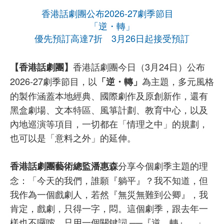
香港話劇團公布2026-27劇季節目
「逆・轉」
優先預訂高達7折 3月26日起接受預訂
香港話劇團今日（3月24日）公布
【香港話劇團】
2026-27劇季節目，以
為主題，多元風格
「逆・轉」
的製作涵蓋本地經典、國際劇作及原創新作，還有
黑盒劇場、文本特區、風箏計劃、教育中心，以及
內地巡演等項目，一切都在「情理之中」的規劃，
也可以是「意料之外」的延伸。
分享今個劇季主題的理
香港話劇團藝術總監潘惠森
念：「今天的我們，誰願『躺平』？我不知道，但
我作為一個戲劇人，若然『無災無難到公卿』，我
肯定，戲劇，只得一字，悶。這個劇季，跟去年一
樣也不囉嗦，只用一個關鍵詞 ──『逆．轉』。」