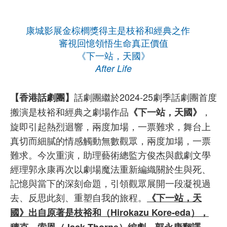
康城影展金棕櫚獎得主是枝裕和經典之作
審視回憶領悟生命真正價值
《下一站，天國》
After Life
話劇團繼於2024-25劇季話劇團首度
【香港話劇團】
搬演是枝裕和經典之劇場作品
，
《下一站，天國》
旋即引起熱烈迴響，兩度加場，一票難求，舞台上
真切而細膩的情感觸動無數觀眾，兩度加場，一票
難求。今次重演，助理藝術總監方俊杰與戲劇文學
經理郭永康再次以劇場魔法重新編織關於生與死、
記憶與當下的深刻命題，引領觀眾展開一段凝視過
去、反思此刻、重塑自我的旅程。
《下一站，天
國》出自原著是枝裕和（Hirokazu Kore-eda），