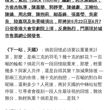
積克．索恩（Jack Thorne）編劇，郭永康翻譯，
方俊杰執導，陳嘉樂、郭靜雯、陳健豪、王曉怡、
陳嬌、周志輝、陳煦莉、鄔磊鋒、張嘉瑩、吳家
良、陸嘉琪及朱景晞演出，即將於5月22日至6月7
日假香港大會堂劇院上演，反應熱烈，門票現於城
。
市售票網公開發售
：倘若回憶必須要以重量來計
《下一站，天國》
算，那麼，是兩三克的羽毛？幾十克的鮮花？一百
噸的輪船？倘若只有一段回憶能重來，那麼，輕重
幾多？與家人共伴，還是自得其樂？加減乘除後 —
那兩三克的依偎，幾十克的熱戀，一百噸的對白和
呢喃，還剩多少？人死後，將於天國的中轉站短暫
停留，引導者會復刻一段人生最珍視的回憶，難捨
難分，孰輕孰重？倘若是你……是我？