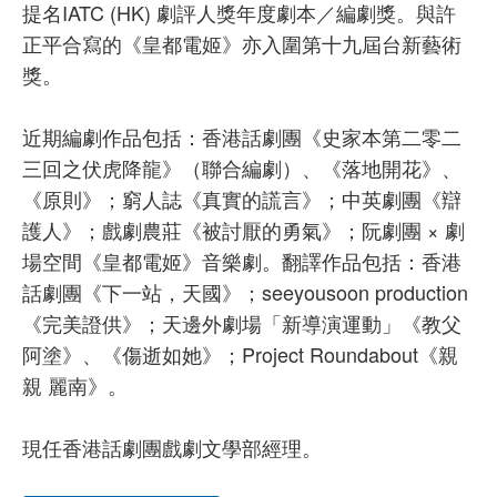
提名IATC (HK) 劇評人獎年度劇本／編劇獎。與許
正平合寫的《皇都電姬》亦入圍第十九屆台新藝術
獎。
近期編劇作品包括：香港話劇團《史家本第二零二
三回之伏虎降龍》（聯合編劇）、《落地開花》、
《原則》；窮人誌《真實的謊言》；中英劇團《辯
護人》；戲劇農莊《被討厭的勇氣》；阮劇團 × 劇
場空間《皇都電姬》音樂劇。翻譯作品包括：香港
話劇團《下一站，天國》；seeyousoon production
《完美證供》；天邊外劇場「新導演運動」《教父
阿塗》、《傷逝如她》；Project Roundabout《親
親 麗南》。
現任香港話劇團戲劇文學部經理。