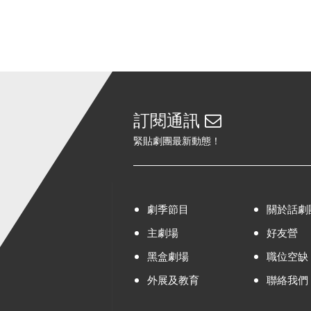
訂閱通訊
緊貼劇團最新動態！
劇季節目
關於話劇
主劇場
好友營
黑盒劇場
職位空缺
外展及教育
聯絡我們