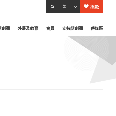
捐款
話劇團
外展及教育
會員
支持話劇團
傳媒區