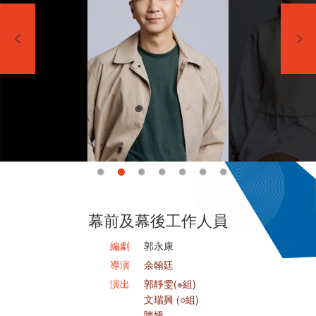
幕前及幕後工作人員
編劇
郭永康
導演
余翰廷
演出
郭靜雯(※組)
文瑞興 (○組)
陳嬌