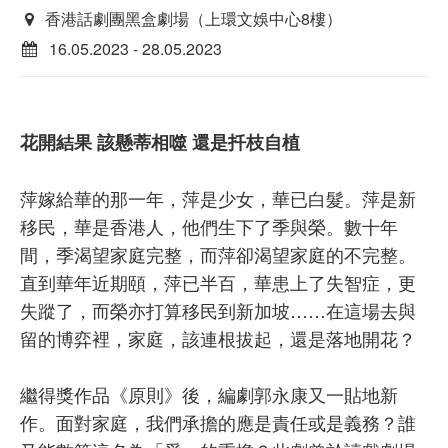
香港話劇團黑盒劇場（上環文娛中心8樓）
16.05.2023 - 28.05.2023
花開結果 該懸蒂相噬 還是扦枝自植
萍嫁給華的那一年，萍是少女，華已白髮。萍是新
移民，華是香港人，他們生下了季與榮。數十年
間，季渴望家庭完整，而萍卻渴望家庭的不完整。
直到華年近期頤，萍已半百，華患上了失智症，更
失蹤了，而榮亦打算移民到新加坡……在這場去與
留的博弈裡，家庭，該連根拔起，還是落地開花？
繼得獎作品《原則》後，編劇郭永康又一貼地新
作。面對家庭，我們承擔的應是責任或是義務？誰