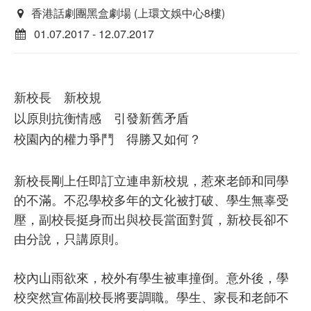
香港話劇團黑盒劇場 (上環文娛中心8樓)
01.07.2017 - 12.07.2017
新校長 新校規
以原則抗衡情感 引發新舊矛盾
校園內的權力爭鬥 得勝又如何？
新校長剛上任即訂立連串新校規，惹來老師和同學
的不滿。不忍學校多年的文化被打破、學生無辜受
壓，副校長挺身而出與校長當面對質，新校長卻不
由分說，只講原則。
校內山雨欲來，校外有學生被車撞倒。意外後，學
校突然宣佈副校長將要調職。學生、家長和老師不