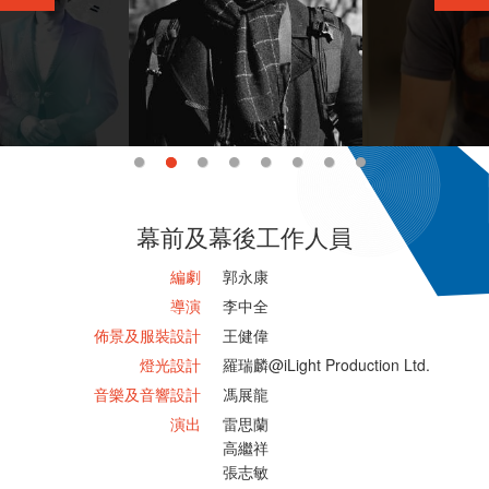
幕前及幕後工作人員
編劇
郭永康
導演
李中全
佈景及服裝設計
王健偉
燈光設計
羅瑞麟@iLight Production Ltd.
音樂及音響設計
馮展龍
演出
雷思蘭
高繼祥
張志敏