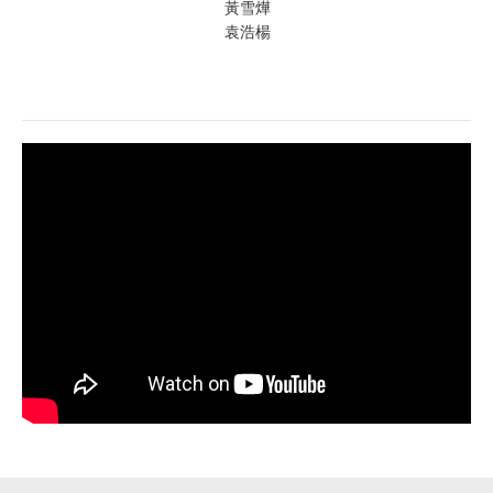
黃雪燁
袁浩楊