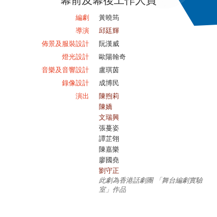
編劇
黃曉筠
導演
邱廷輝
佈景及服裝設計
阮漢威
燈光設計
歐陽翰奇
音樂及音響設計
盧琪茵
錄像設計
成博民
演出
陳煦莉
陳嬌
文瑞興
張蔓姿
譚芷翎
陳嘉樂
廖國堯
劉守正
此劇為香港話劇團 「舞台編劇實驗
室」作品