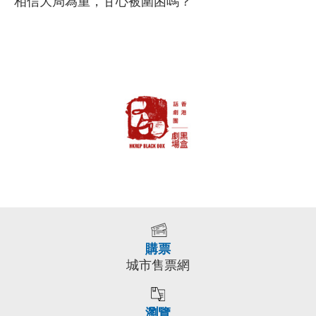
相信大局為重，甘心被圍困嗎？
購票
城市售票網
瀏覽