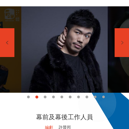
幕前及幕後工作人員
編劇
許晉邦