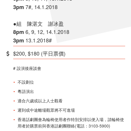
7#, 14.1.2018
3pm
●組 陳湛文 謝冰盈
6, 9, 12, 14.1.2018
8pm
13.1.2018#
3pm
$200, $180 (平日票價)
# 設演後座談會
不設劃位
粵語演出
適合六歲或以上人士觀看
遲到或中途離場觀眾將不可進場
香港話劇團會為輪椅使用者作特別安排以便入場，請輪椅使
用者於購票前與香港話劇團聯絡(電話：3103-5900)