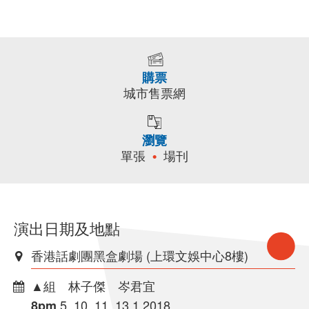
購票
城市售票網
瀏覽
單張
場刊
演出日期及地點
香港話劇團黑盒劇場 (上環文娛中心8樓)
▲組 林子傑 岑君宜
5, 10, 11, 13.1.2018
8pm