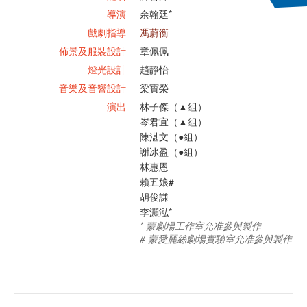
導演
余翰廷*
戲劇指導
馮蔚衡
佈景及服裝設計
章佩佩
燈光設計
趙靜怡
音樂及音響設計
梁寶榮
演出
林子傑（▲組）
岑君宜（▲組）
陳湛文（●組）
謝冰盈（●組）
林惠恩
賴五娘#
胡俊謙
李灝泓*
* 蒙劇場工作室允准參與製作
# 蒙愛麗絲劇場實驗室允准參與製作