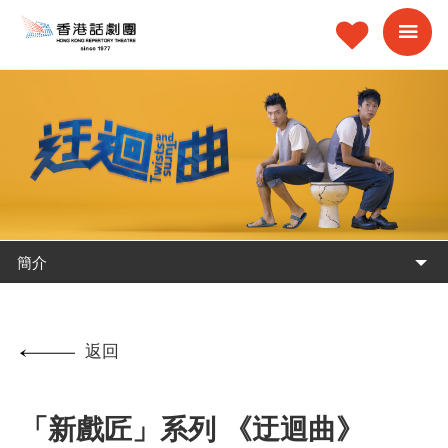
簡介
返回
「新戲匠」系列 《迂迴曲》