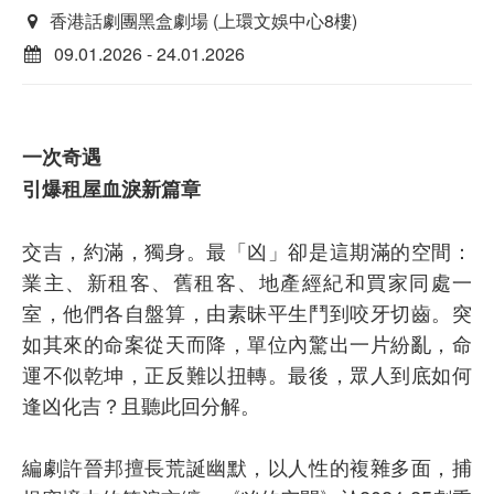
香港話劇團黑盒劇場 (上環文娛中心8樓)
09.01.2026 - 24.01.2026
一次奇遇
引爆租屋血淚新篇章
交吉，約滿，獨身。最「凶」卻是這期滿的空間：
業主、新租客、舊租客、地產經紀和買家同處一
室，他們各自盤算，由素昧平生鬥到咬牙切齒。突
如其來的命案從天而降，單位內驚出一片紛亂，命
運不似乾坤，正反難以扭轉。最後，眾人到底如何
逢凶化吉？且聽此回分解。
編劇許晉邦擅長荒誕幽默，以人性的複雜多面，捕