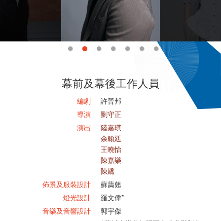
幕前及幕後工作人員
編劇
許晉邦
導演
劉守正
演出
陸嘉琪
余翰廷
王曉怡
陳嘉樂
陳嬌
佈景及服裝設計
蘇藹翹
燈光設計
羅文偉*
音樂及音響設計
郭宇傑