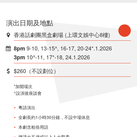
演出日期及地點
香港話劇團黑盒劇場 (上環文娛中心8樓)
9-10, 13-15^, 16-17, 20-24*.1.2026
8pm
10^-11, 17*-18, 24.1.2026
3pm
$260（不設劃位）
*加開場次
^設演後座談會
粵語演出
全劇長約1小時30分鐘，不設中場休息
本劇含粗俗用語
建議十五歲或以上人士觀看