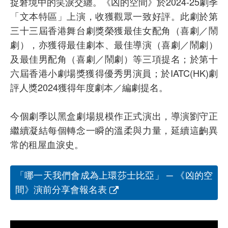
捉窘境中的笑淚交纏。《凶的空間》於2024-25劇季
「文本特區」上演，收獲觀眾一致好評。此劇於第
三十三屆香港舞台劇獎榮獲最佳女配角（喜劇／鬧
劇），亦獲得最佳劇本、最佳導演（喜劇／鬧劇）
及最佳男配角（喜劇／鬧劇）等三項提名；於第十
六屆香港小劇場獎獲得優秀男演員；於IATC(HK)劇
評人獎2024獲得年度劇本／編劇提名。
今個劇季以黑盒劇場規模作正式演出，導演劉守正
繼續凝結每個轉念一瞬的溫柔與力量，延續這齣異
常的租屋血淚史。
「哪一天我們會成為上環莎士比亞」 ─ 《凶的空
間》演前分享會報名表