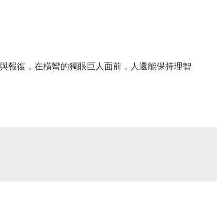
失去與報復，在橫蠻的獨眼巨人面前，人還能保持理智