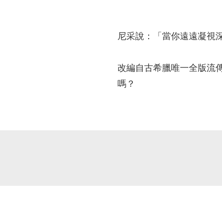
尼采說：「當你遠遠凝視
改編自古希臘唯一全版流傳
嗎？