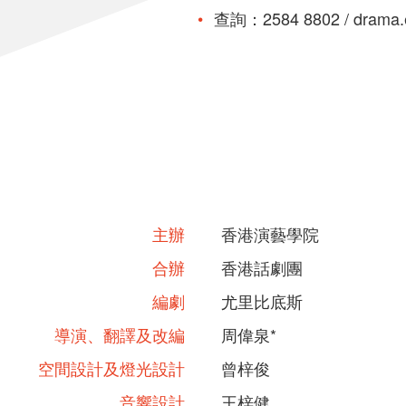
查詢：2584 8802 / drama.
主辦
香港演藝學院
合辦
香港話劇團
編劇
尤里比底斯
導演、翻譯及改編
周偉泉*
空間設計及燈光設計
曾梓俊
音響設計
王梓健