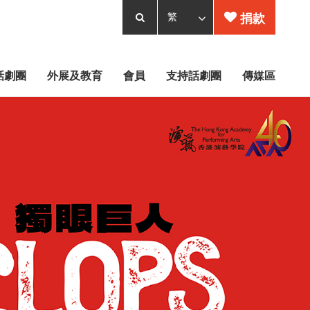
捐款
話劇團
外展及教育
會員
支持話劇團
傳媒區