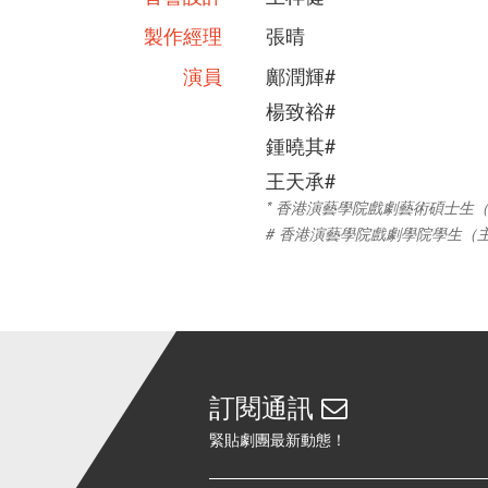
製作經理
張晴
演員
鄺潤輝#
楊致裕#
鍾曉其#
王天承#
* 香港演藝學院戲劇藝術碩士生
# 香港演藝學院戲劇學院學生（
訂閱通訊
緊貼劇團最新動態！