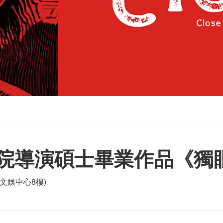
院導演碩士畢業作品《獨
文娛中心8樓)