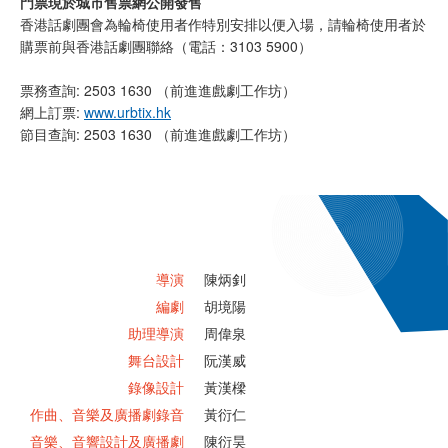
門票現於城市售票網公開發售
香港話劇團會為輪椅使用者作特別安排以便入場，請輪椅使用者於
購票前與香港話劇團聯絡（電話：3103 5900）
票務查詢: 2503 1630 （前進進戲劇工作坊）
網上訂票:
www.urbtix.hk
節目查詢: 2503 1630 （前進進戲劇工作坊）
導演
陳炳釗
編劇
胡境陽
助理導演
周偉泉
舞台設計
阮漢威
錄像設計
黃漢樑
作曲、音樂及廣播劇錄音
黃衍仁
音樂、音響設計及廣播劇
陳衍昊