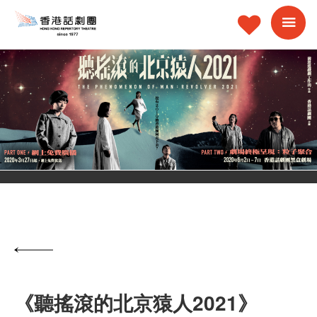
《聽搖滾的北京猿人2021》