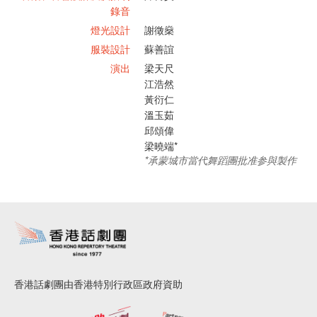
錄音
燈光設計
謝徵燊
服裝設計
蘇善誼
演出
梁天尺
江浩然
黃衍仁
溫玉茹
邱頌偉
梁曉端*
*承蒙城市當代舞蹈團批准参與製作
香港話劇團由香港特別行政區政府資助