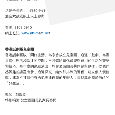
活動全長約1 小時30 分鐘
適合六歲或以上人士參與
查詢: 3103 5910
網上登記:
www.art-mate.net
香港話劇團兒童團
香港話劇團以「問好生活」為宗旨成立兒童團，透過「戲劇」為團
員提供思考和論述的空間，再將體驗轉化成能夠運用於生活的智慧
和技巧。每年度的總結演出，均會邀請團員共同參與創作，從他們
感興趣的議題出發，透過探究、編作和排練的過程，建立個人價值
觀，成為不甘隨俗有勇氣表達自我的年輕人，尋找真正屬於自己的
「好生活」。
導師 : 鄭鳯玲
特別鳴謝 兒童團團員及家長參與