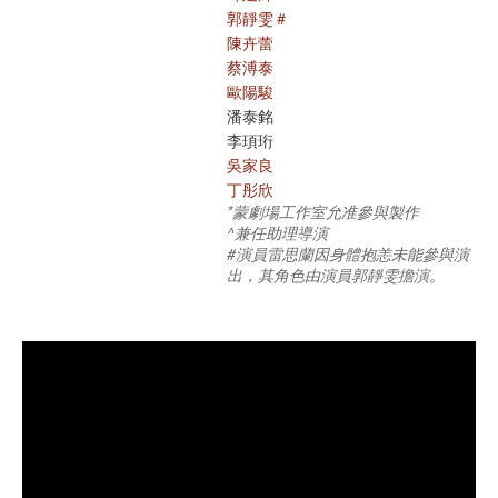
郭靜雯＃
陳卉蕾
蔡溥泰
歐陽駿
潘泰銘
李頊珩
吳家良
丁彤欣
*蒙劇場工作室允准參與製作
^兼任助理導演
#演員雷思蘭因身體抱恙未能參與演
出，其角色由演員郭靜雯擔演。