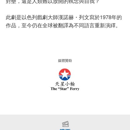
對壘，還是人類難以放開的執念與自我？
此劇是以色列戲劇大師漢諾赫・列文寫於1978年的
作品，至今仍在全球被翻譯為不同語言重新演繹。
媒體贊助