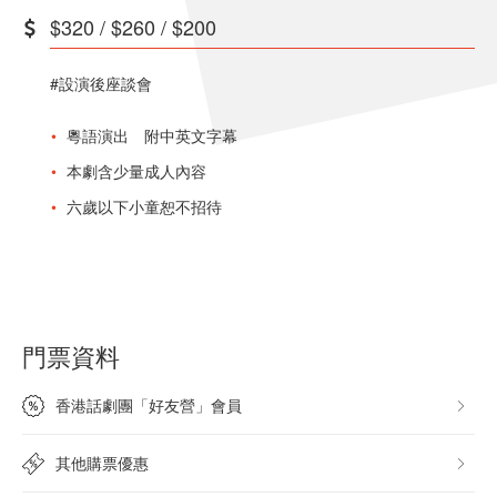
$320 / $260 / $200
#設演後座談會
粵語演出 附中英文字幕
本劇含少量成人內容
六歲以下小童恕不招待
門票資料
香港話劇團「好友營」會員
其他購票優惠