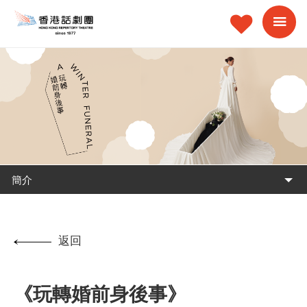
簡介
返回
《玩轉婚前身後事》