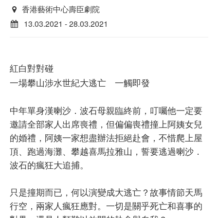
香港藝術中心壽臣劇院
13.03.2021 - 28.03.2021
紅白對對碰
一場攀山涉水世紀大逃亡 一觸即發
中年單身漢喇沙．波石母親臨終前，叮囑他一定要
邀請全部家人出席喪禮，但偏偏喪禮撞上阿姨女兒
的婚禮，阿姨一家想盡辦法拒絕赴會，不惜爬上屋
頂、跑過海灘、攀越喜馬拉雅山，誓要逃過喇沙．
波石的瘋狂大追捕。
只是撞期而已，何以演變成大逃亡？故事情節天馬
行空，兩家人瘋狂應對。一切是關乎死亡和喜事的