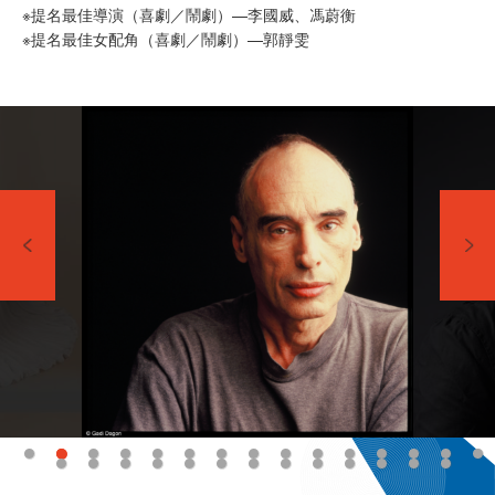
※提名最佳導演（喜劇／鬧劇）—李國威、馮蔚衡
※提名最佳女配角（喜劇／鬧劇）—郭靜雯