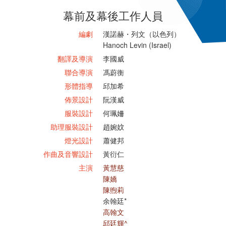
幕前及幕後工作人員
編劇
漢諾赫・列文（以色列）
Hanoch Levin (Israel)
翻譯及導演
李國威
聯合導演
馮蔚衡
形體指導
邱加希
佈景設計
阮漢威
服裝設計
何珮姍
助理服裝設計
趙婉妏
燈光設計
蕭健邦
作曲及音響設計
黃衍仁
主演
黃慧慈
陳嬌
陳煦莉
余翰廷*
高翰文
邱廷輝^