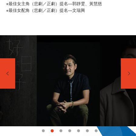
※最佳女主角（悲劇／正劇）提名—郭靜雯、黃慧慈
※最佳女配角（悲劇／正劇）提名—文瑞興