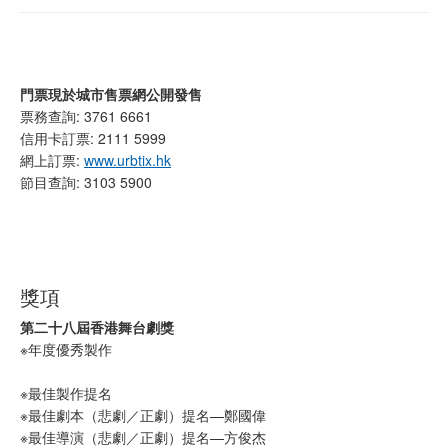
門票現於城市售票網公開發售
票務查詢: 3761 6661
信用卡訂票: 2111 5999
網上訂票:
www.urbtix.hk
節目查詢: 3103 5900
獎項
第二十八屆香港舞台劇獎
※年度優秀製作
※最佳製作提名
※最佳劇本（悲劇／正劇）提名—鄭國偉
※最佳導演（悲劇／正劇）提名—方俊杰