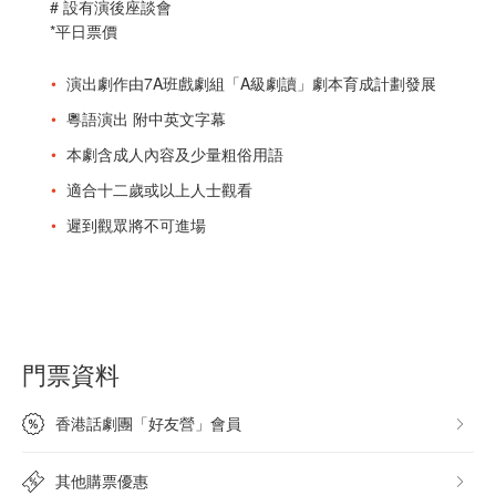
# 設有演後座談會
*平日票價
演出劇作由7A班戲劇組「A級劇讀」劇本育成計劃發展
粵語演出 附中英文字幕
本劇含成人內容及少量粗俗用語
適合十二歲或以上人士觀看
遲到觀眾將不可進場
門票資料
香港話劇團「好友營」會員
其他購票優惠