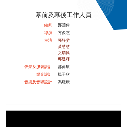
幕前及幕後工作人員
編劇
鄭國偉
導演
方俊杰
主演
郭靜雯
黃慧慈
文瑞興
邱廷輝
佈景及服裝設計
邵偉敏
燈光設計
楊子欣
音樂及音響設計
馮璟康