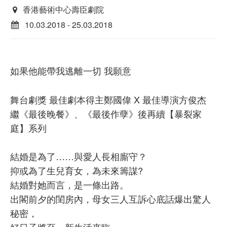
香港藝術中心壽臣劇院
10.03.2018 - 25.03.2018
如果他能帶我逃離一切 我願意
舞台劇獎 最佳劇本得主鄭國偉 X 最佳導演方俊杰
繼《最後晚餐》、《最後作孽》後再續【暴裂家
庭】系列
結婚是為了……與愛人長相廝守？
抑或為了生兒育女，為未來籌謀?
結婚對她而言，是一條出路。
出閣前夕的閨房內，母女三人互訴心底話爆出驚人
秘密，