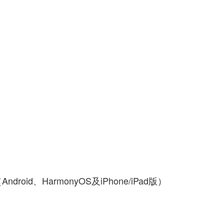
roid、HarmonyOS及iPhone/iPad版）