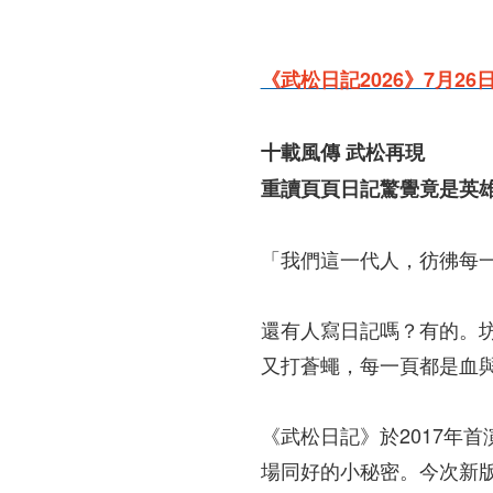
《武松日記2026》7月26
十載風傳 武松再現
重讀頁頁日記驚覺竟是英
「我們這一代人，彷彿每
還有人寫日記嗎？有的。
又打蒼蠅，每一頁都是血
《武松日記》於2017年
場同好的小秘密。今次新