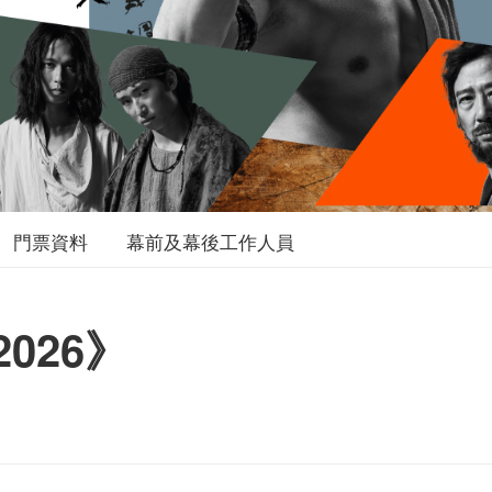
門票資料
幕前及幕後工作人員
026》