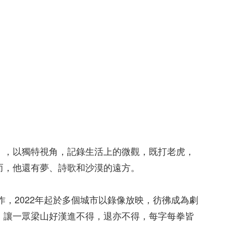
」，以獨特視角，記錄生活上的微觀，既打老虎，
而，他還有夢、詩歌和沙漠的遠方。
作，2022年起於多個城市以錄像放映，彷彿成為劇
，讓一眾梁山好漢進不得，退亦不得，每字每拳皆