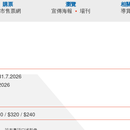
購票
瀏覽
相
城市售票網
宣傳海報
場刊
導
31.7.2026
2026
/ $320 / $240
」，設有粵語口述影像