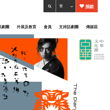
捐款
話劇團
外展及教育
會員
支持話劇團
傳媒區