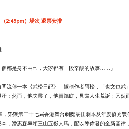
日（2:45pm）場次 退票安排
雄
一個都是身不由己，大家都有一段辛酸的故事……」
坊間流傳一本《武松日記》，據稱作者阿松，「也文也武
與汗；然而，他失業了，他賣燒餅，見盡人生荒誕；又然
首演，榮獲第二十七屆香港舞台劇獎最佳劇本及年度優秀製
版本，潘惠森率領三山五嶽人馬，配以陳偉發的全新音律