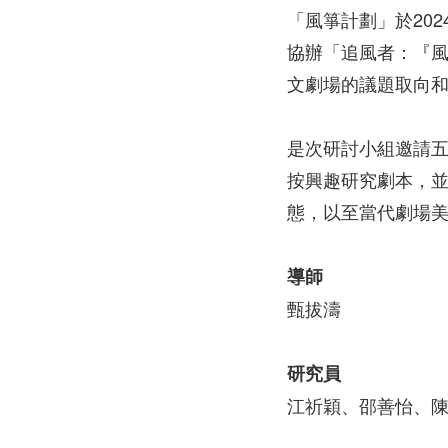
「風箏計劃」於20
協辦「追風者：『風
文劇場的議題取向
是次研討小組邀請
按興趣研究劇本，
態，以至當代劇場
導師
甄拔濤
研究員
江祈穎、邵善怡、