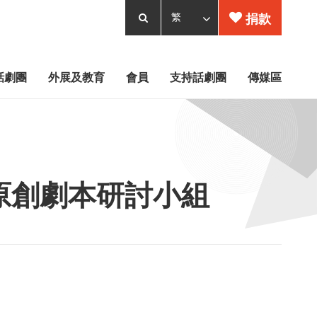
捐款
話劇團
外展及教育
會員
支持話劇團
傳媒區
者原創劇本研討小組