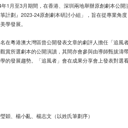
24年1月至3月期間，在香港、深圳兩地舉辦原創劇本公
箏計劃』2023-24原創劇本研討小組」，旨在從專業
和美學發展。
五名在粵港澳大灣區曾公開發表文章的劇評人擔任「追風
並觀賞所選劇本的公開演讀，其間亦會參與由導師甄拔濤
美學的發展趨勢。「追風者」會在成果分享會上發表對選
陳瑩穎、楊小亂、楊志文（以姓氏筆劃序）