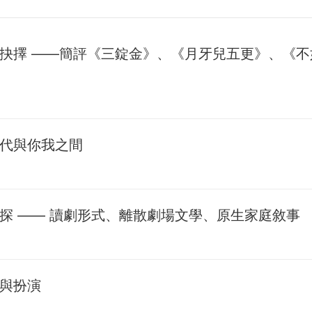
抉擇 ——簡評《三錠金》、《月牙兒五更》、《
代與你我之間
探 —— 讀劇形式、離散劇場文學、原生家庭敘事
與扮演