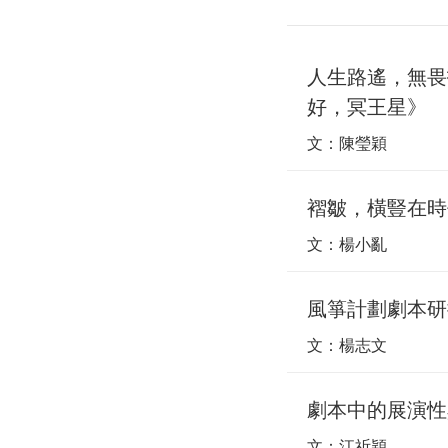
人生路遙，無畏
好，冥王星》
文：陳瑩穎
褶皺，橫豎在時
文：楊小亂
風箏計劃劇本研
文：楊志文
劇本中的展演性
文：江祈穎