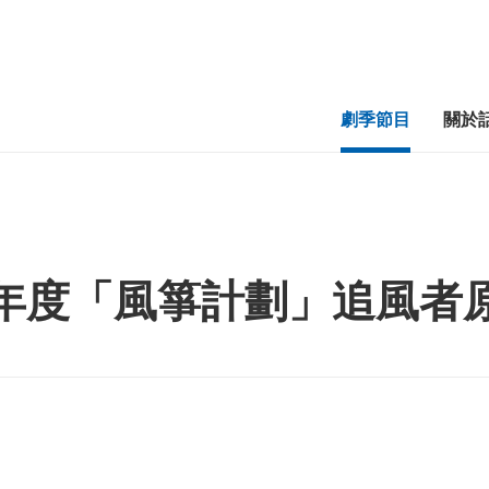
劇季節目
關於
-24年度「風箏計劃」追風