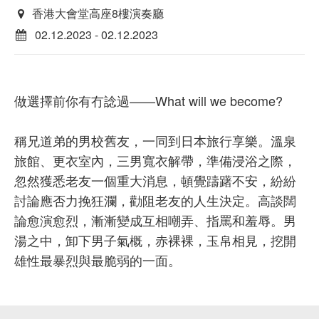
香港大會堂高座8樓演奏廳
02.12.2023 - 02.12.2023
做選擇前你有冇諗過——What will we become?
稱兄道弟的男校舊友，一同到日本旅行享樂。溫泉
旅館、更衣室內，三男寬衣解帶，準備浸浴之際，
忽然獲悉老友一個重大消息，頓覺躊躇不安，紛紛
討論應否力挽狂瀾，勸阻老友的人生決定。高談闊
論愈演愈烈，漸漸變成互相嘲弄、指罵和羞辱。男
湯之中，卸下男子氣概，赤裸裸，玉帛相見，挖開
雄性最暴烈與最脆弱的一面。