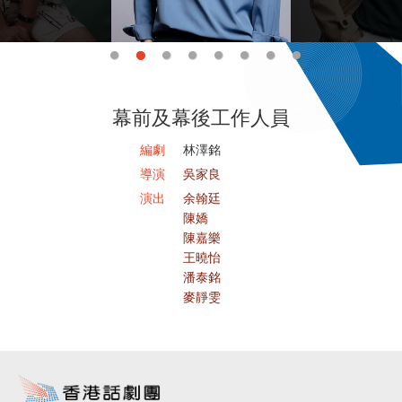
幕前及幕後工作人員
編劇
林澤銘
導演
吳家良
演出
余翰廷
陳嬌
陳嘉樂
王曉怡
潘泰銘
麥靜雯