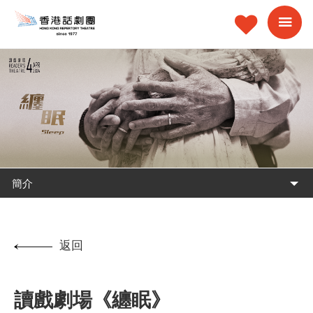
簡介
返回
讀戲劇場《纏眠》