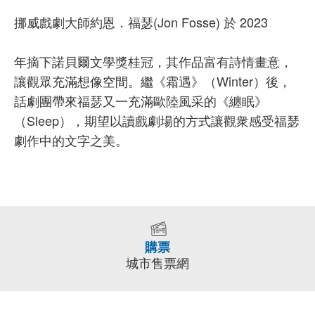
挪威戲劇大師約恩．福瑟(Jon Fosse) 於 2023
年摘下諾貝爾文學獎桂冠，其作品富有詩情畫意，
讓觀眾充滿想像空間。繼《霜遇》（Winter）後，
話劇團帶來福瑟又一充滿歐陸風采的《纏眠》
（Sleep），期望以讀戲劇場的方式讓觀衆感受福瑟
劇作中的文字之美。
購票
城市售票網