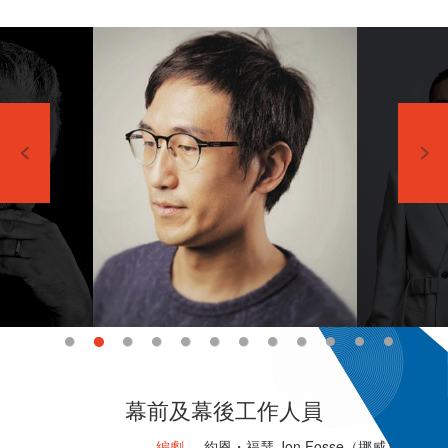
幕前及幕後工作人員
編劇
約恩・福瑟 Jon Fosse（挪威）