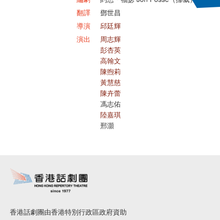
翻譯
鄧世昌
導演
邱廷輝
演出
周志輝
彭杏英
高翰文
陳煦莉
黃慧慈
陳卉蕾
馮志佑
陸嘉琪
邢灝
香港話劇團由香港特別行政區政府資助