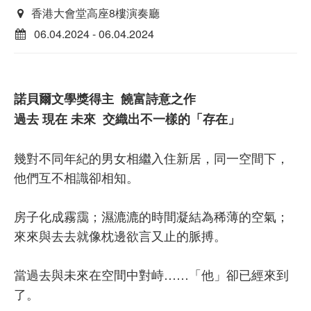
香港大會堂高座8樓演奏廳
06.04.2024 - 06.04.2024
諾貝爾文學獎得主 饒富詩意之作
過去 現在 未來 交織出不一樣的「存在」
幾對不同年紀的男女相繼入住新居，同一空間下，
他們互不相識卻相知。
房子化成霧靄；濕漉漉的時間凝結為稀薄的空氣；
來來與去去就像枕邊欲言又止的脈搏。
當過去與未來在空間中對峙……「他」卻已經來到
了。