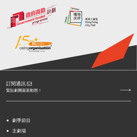
訂閱通訊
緊貼劇團最新動態！
劇季節目
主劇場