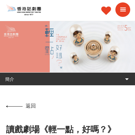
簡介
返回
讀戲劇場《輕一點，好嗎？》