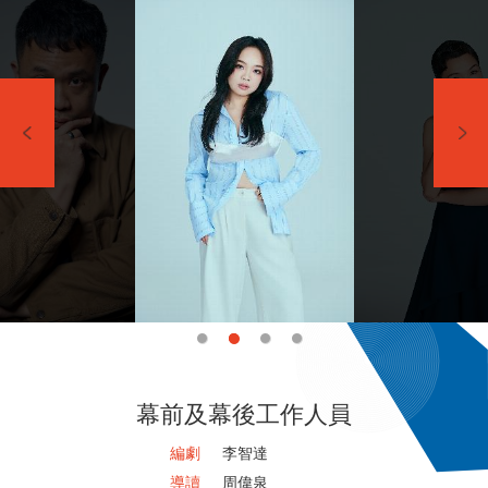
幕前及幕後工作人員
編劇
李智達
導讀
周偉泉