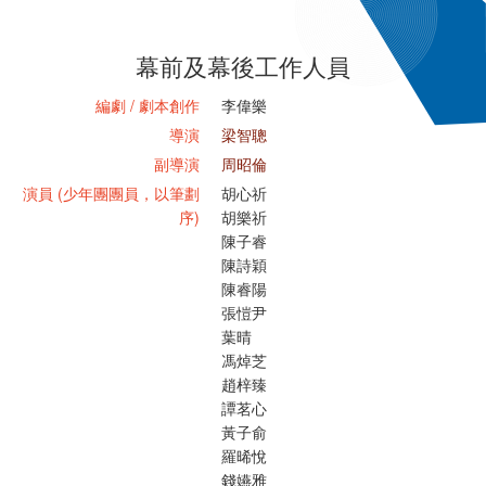
幕前及幕後工作人員
編劇 / 劇本創作
李偉樂
導演
梁智聰
副導演
周昭倫
演員 (少年團團員，以筆劃
胡心祈
序)
胡樂祈
陳子睿
陳詩穎
陳睿陽
張愷尹
葉晴
馮焯芝
趙梓臻
譚茗心
黃子俞
羅晞悅
錢嬿雅