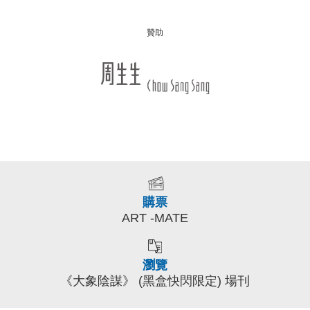
贊助
購票
ART -MATE
瀏覽
《大象陰謀》 (黑盒快閃限定) 場刊