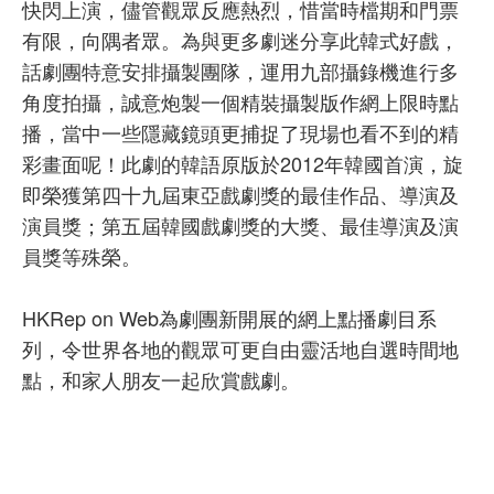
快閃上演，儘管觀眾反應熱烈，惜當時檔期和門票
有限，向隅者眾。為與更多劇迷分享此韓式好戲，
話劇團特意安排攝製團隊，運用九部攝錄機進行多
角度拍攝，誠意炮製一個精裝攝製版作網上限時點
播，當中一些隱藏鏡頭更捕捉了現場也看不到的精
彩畫面呢！此劇的韓語原版於2012年韓國首演，旋
即榮獲第四十九屆東亞戲劇獎的最佳作品、導演及
演員獎；第五屆韓國戲劇獎的大獎、最佳導演及演
員獎等殊榮。
HKRep on Web為劇團新開展的網上點播劇目系
列，令世界各地的觀眾可更自由靈活地自選時間地
點，和家人朋友一起欣賞戲劇。