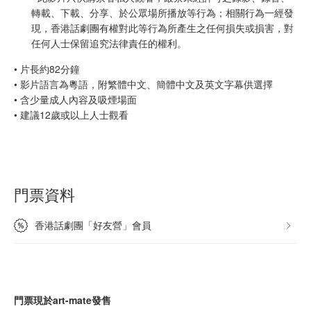
轉載、下載、分享、於公眾場所播放等行為；相關行為一經發
現，香港話劇團有權對此等行為所產生之任何損失或損害，對
任何人士保留追究法律責任的權利。
• 片長約82分鐘
• 影片語言為粵語，附繁體中文、簡體中文及英文字幕供選擇
• 含少量成人內容及吸煙場面
• 建議12歲或以上人士觀看
門票資料
香港話劇團「好友營」會員
門票現於art-mate發售