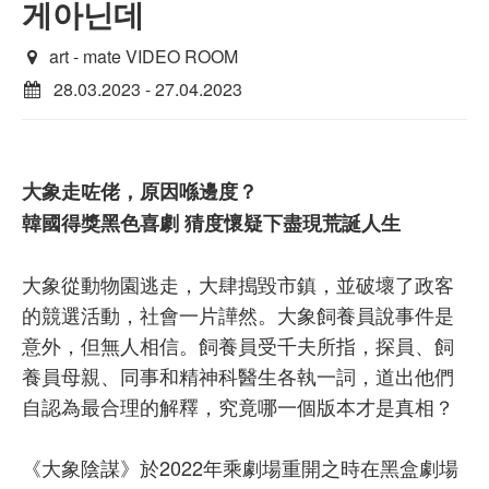
게아닌데
art - mate VIDEO ROOM
28.03.2023 - 27.04.2023
大象走咗佬，原因喺邊度？
韓國得獎黑色喜劇 猜度懷疑下盡現荒誕人生
大象從動物園逃走，大肆搗毀市鎮，並破壞了政客
的競選活動，社會一片譁然。大象飼養員說事件是
意外，但無人相信。飼養員受千夫所指，探員、飼
養員母親、同事和精神科醫生各執一詞，道出他們
自認為最合理的解釋，究竟哪一個版本才是真相？
《大象陰謀》於2022年乘劇場重開之時在黑盒劇場