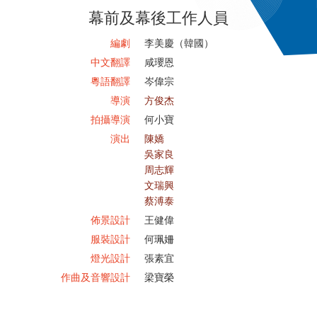
幕前及幕後工作人員
編劇
李美慶（韓國）
中文翻譯
咸瓔恩
粵語翻譯
岑偉宗
導演
方俊杰
拍攝導演
何小寶
演出
陳嬌
吳家良
周志輝
文瑞興
蔡溥泰
佈景設計
王健偉
服裝設計
何珮姍
燈光設計
張素宜
作曲及音響設計
梁寶榮