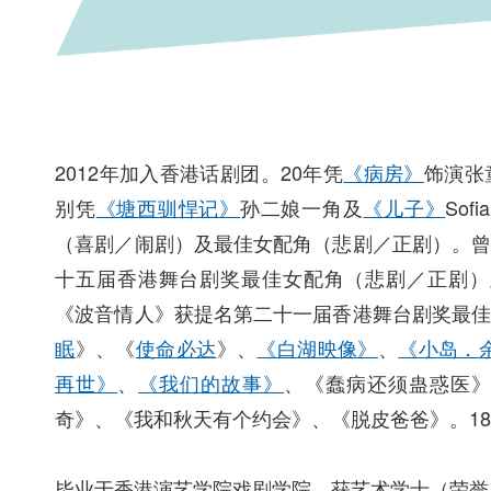
2012年加入香港话剧团。20年凭
《病房》
饰演张
别凭
《塘西驯悍记》
孙二娘一角及
《儿子》
So
（喜剧／闹剧）及最佳女配角（悲剧／正剧）。
十五届香港舞台剧奖最佳女配角（悲剧／正剧）
《波音情人》获提名第二十一届香港舞台剧奖最
眠
》、《
使命必达
》、
《白湖映像》
、
《小岛．
再世》
、
《我们的故事》
、《蠢病还须蛊惑医
奇》、《我和秋天有个约会》、《脱皮爸爸》。1
毕业于香港演艺学院戏剧学院，获艺术学士（荣誉