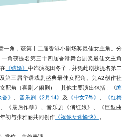
童一角，获第十二届香港小剧场奖最佳女主角。分
fia 一角获提名第三十四届香港舞台剧奖最佳女主角
曾在
《结婚》
中饰演花田冬子，并凭此剧获提名第二
及第三届华语戏剧盛典最佳女配角。凭A2创作社
佳女配角（喜剧／闹剧）。其他主要演出包括：《
缠
余香》
、
音乐剧《2月14》
及
《中女7号》
、
《红梅
》、《最后作孽》、音乐剧《俏红娘》、《巨型曲
8年初与张雅丽共同创作
《祝你女途愉快》
。
）学位，主修表演。