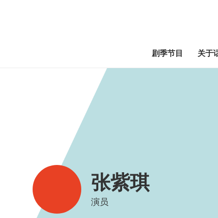
剧季节目
关于
张紫琪
演员