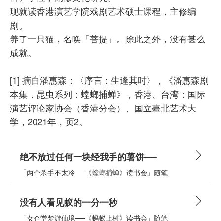
现就读香港演艺学院戏剧艺术硕士课程，主修编
剧。
养了一只猫，名唤「菩提」。除此之外，没有甚么
成就。
[1] 摘自潘惠森：〈序言：生逢其时〉，《潘惠森剧
本集．昆虫系列：螳螂捕蝉》，香港、台湾：国际
演艺评论家协会（香港分会）、国立臺北艺术大
学，2021年，页2。
绝不放过任何一块经我手的薯饼──
「两个杀手不太冷──《螳螂捕蝉》读书会」随笔
没有人看见蚁的一分一秒
「女企堂梦游仙境──《蚂蚁上树》读书会」随笔