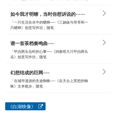
如今我才明暸，当时你想诉说的⋯⋯
「一只生活在水中的蟋蟀──《三姊妹与哥哥和一
只蟋蟀》创意写作坊」随笔
谱一首茶档奏鸣曲──
「曱甴两头岳时的心事──《鸡春咁大只曱甴两头
岳》创意写作坊」随笔
幻想结成的巨网──
「在城巿漫游的失途蜘蛛──《在天台上冥想的蜘
蛛》文本散步」随笔
《白湖映像》