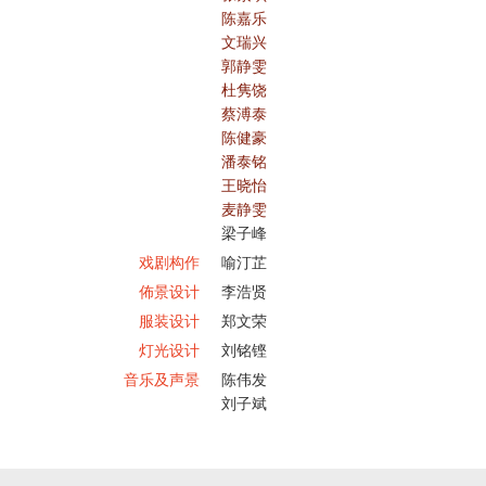
陈嘉乐
文瑞兴
郭静雯
杜隽饶
蔡溥泰
陈健豪
潘泰铭
王晓怡
麦静雯
梁子峰
戏剧构作
喻汀芷
佈景设计
李浩贤
服装设计
郑文荣
灯光设计
刘铭铿
音乐及声景
陈伟发
刘子斌