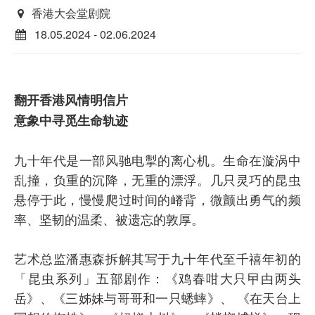
香港大会堂剧院
18.05.2024 - 02.06.2024
翻开香港风情明信片
意象中寻觅生命轨迹
九十年代是一部风驰电掣的离心机。生命在漩涡中
乱撞，负重的沉降，无重的漂浮。几只灵巧的昆虫
悬停于此，慢慢爬过时间的嵴背，微颤出勇气的频
率、坚韧的温柔、被遗忘的敦厚。
艺术总监潘惠森拆解其写于九十年代至千禧年初的
「昆虫系列」五部剧作：《鸡春咁大只曱甴两头
岳》、《三姊妹与哥哥和一只蟋蟀》、 《在天台上