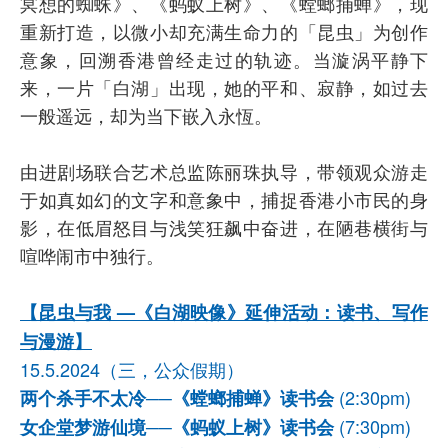
冥想的蜘蛛》、《蚂蚁上树》、《螳螂捕蝉》，现
重新打造，以微小却充满生命力的「昆虫」为创作
意象，回溯香港曾经走过的轨迹。当漩涡平静下
来，一片「白湖」出现，她的平和、寂静，如过去
一般遥远，却为当下嵌入永恆。
由进剧场联合艺术总监陈丽珠执导，带领观众游走
于如真如幻的文字和意象中，捕捉香港小市民的身
影，在低眉怒目与浅笑狂飙中奋进，在陋巷横街与
喧哗闹市中独行。
【昆虫与我 —《白湖映像》延伸活动：读书、写作
与漫游】
15.5.2024（三，公众假期）
(2:30pm)
两个杀手不太冷──《螳螂捕蝉》读书会
(7:30pm)
女企堂梦游仙境──《蚂蚁上树》读书会