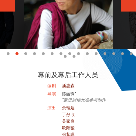
幕前及幕后工作人员
编剧
潘惠森
导演
陈丽珠*
*蒙进剧场允准参与制作
演出
余翰廷
丁彤欣
吴家良
欧阳骏
张紫琪