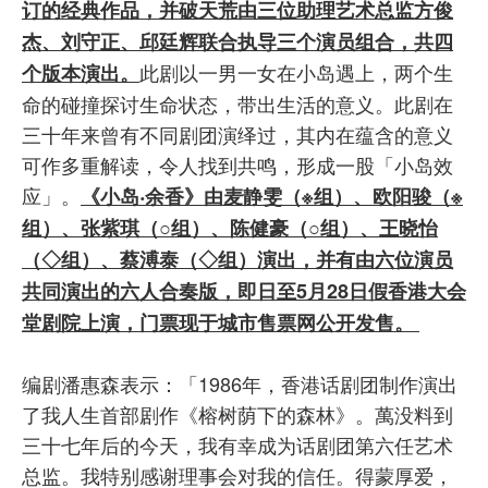
订的经典作品，并破天荒由三位助理艺术总监方俊
杰、刘守正、邱廷辉联合执导三个演员组合，共四
此剧以一男一女在小岛遇上，两个生
个版本演出。
命的碰撞探讨生命状态，带出生活的意义。此剧在
三十年来曾有不同剧团演绎过，其内在蕴含的意义
可作多重解读，令人找到共鸣，形成一股「小岛效
应」。
《小岛‧余香》由麦静雯（※组）、欧阳骏（※
组）、张紫琪（○组）、陈健豪（○组）、王晓怡
（◇组）、蔡溥泰（◇组）演出，并有由六位演员
共同演出的六人合奏版，即日至5月28日假香港大会
堂剧院上演，门票现于城市售票网公开发售。
编剧潘惠森表示：「1986年，香港话剧团制作演出
了我人生首部剧作《榕树荫下的森林》。萬没料到
三十七年后的今天，我有幸成为话剧团第六任艺术
总监。我特别感谢理事会对我的信任。得蒙厚爱，