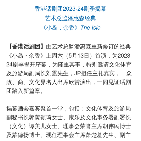
香港话剧团2023-24剧季揭幕
艺术总监潘惠森经典
《小岛．余香》
The Isle
由艺术总监潘惠森重新修订的经典
【香港话剧团】
《小岛・余香》上周六（5月13日）首演，为2023-
24剧季揭开序幕，为隆重其事，特别邀请文化体育
及旅游局副局长刘震先生，JP担任主礼嘉宾，一众
政、商、文化界名人出席欣赏演出，一同见证话剧
团踏入新篇章。
揭幕酒会嘉宾聚首一堂，包括：文化体育及旅游局
副秘书长郭黄颖琦女士、康乐及文化事务署副署长
（文化）谭美儿女士、理事会荣誉主席胡伟民博士
及蒙德扬博士、现任理事会主席萧楚基先生、副主