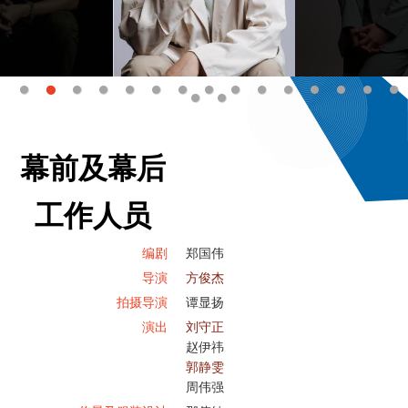
幕前及幕后
工作人员
编剧
郑国伟
导演
方俊杰
拍摄导演
谭显扬
演出
刘守正
赵伊祎
郭静雯
周伟强