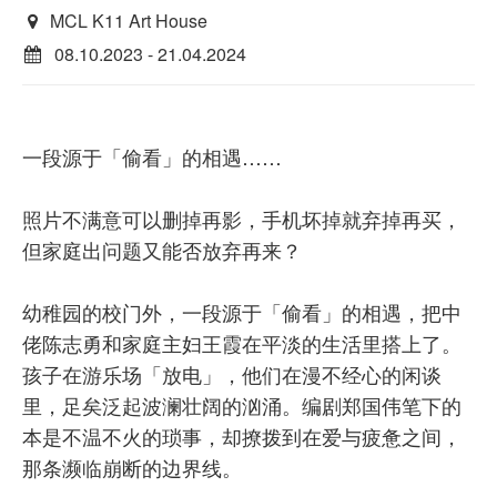
MCL K11 Art House
08.10.2023 - 21.04.2024
一段源于「偷看」的相遇……
照片不满意可以删掉再影，手机坏掉就弃掉再买，
但家庭出问题又能否放弃再来？
幼稚园的校门外，一段源于「偷看」的相遇，把中
佬陈志勇和家庭主妇王霞在平淡的生活里搭上了。
孩子在游乐场「放电」，他们在漫不经心的闲谈
里，足矣泛起波澜壮阔的汹涌。编剧郑国伟笔下的
本是不温不火的琐事，却撩拨到在爱与疲惫之间，
那条濒临崩断的边界线。