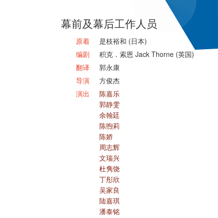
幕前及幕后工作人员
原着
是枝裕和 (日本)
编剧
积克．索恩 Jack Thorne (英国)
翻译
郭永康
导演
方俊杰
演出
陈嘉乐
郭静雯
余翰廷
陈煦莉
陈娇
周志辉
文瑞兴
杜隽饶
丁彤欣
吴家良
陆嘉琪
潘泰铭