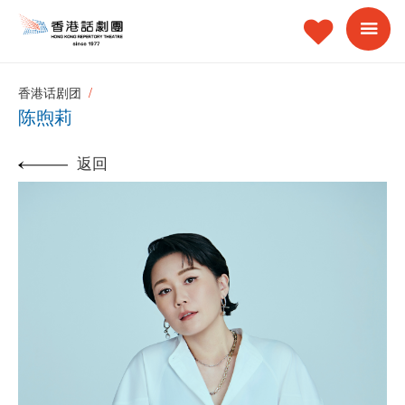
香港话剧团
陈煦莉
返回