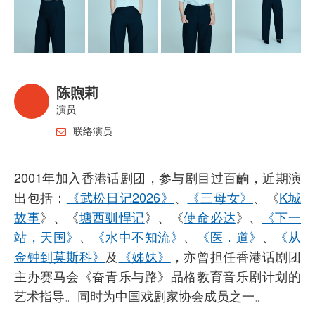
陈煦莉
演员
联络演员
2001年加入香港话剧团，参与剧目过百齣，近期演
出包括：
《武松日记2026》
、
《三母女》
、《
K城
故事
》、《
塘西驯悍记
》、《
使命必达
》、
《下一
站，天国》
、
《水中不知流》
、
《医．道》
、
《从
金钟到莫斯科》
及
《姊妹》
，亦曾担任香港话剧团
主办赛马会《奋青乐与路》品格教育音乐剧计划的
艺术指导。同时为中国戏剧家协会成员之一。