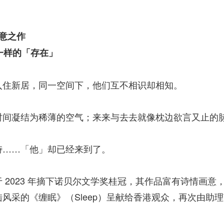
意之作
不一样的「存在」
入住新居，同一空间下，他们互不相识却相知。
时间凝结为稀薄的空气；来来与去去就像枕边欲言又止的
峙……「他」却已经来到了。
2023 年摘下诺贝尔文学奖桂冠，其作品富有诗情画意，
风采的《缠眠》（Sleep）呈献给香港观众，再次由助