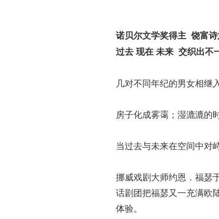
诺贝尔文学奖得主 饶富诗
过去 现在 未来 交织出
几对不同年纪的男女相继
房子化成雾霭；湿漉漉的
当过去与未来在空间中对
挪威戏剧大师约恩．福瑟于 
话剧团把福瑟又一充满欧陆
体验。