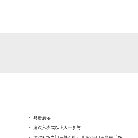
粤语演读
建议六岁或以上人士参与
读戏剧场之门票并不能计算在2张门票免费「好