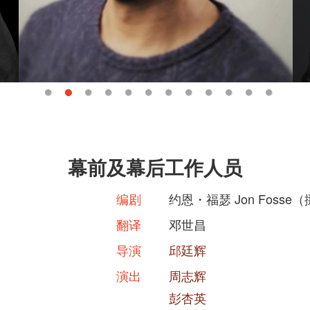
幕前及幕后工作人员
编剧
约恩・福瑟 Jon Fosse
翻译
邓世昌
导演
邱廷辉
演出
周志辉
彭杏英