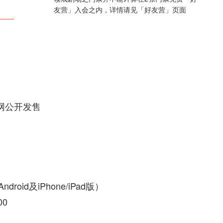
友营」入会之内，详情请见「好友营」页面
票网公开发售
roid及iPhone/iPad版）
00