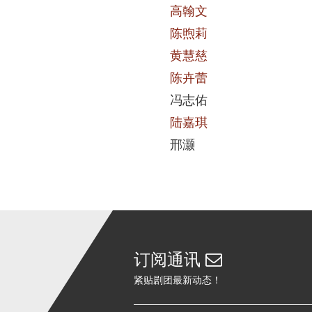
高翰文
陈煦莉
黄慧慈
陈卉蕾
冯志佑
陆嘉琪
邢灏
订阅通讯
紧贴剧团最新动态！