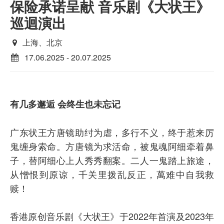
保险承诺呈献 音乐剧《大状王》
巡迴演出
上海、北京
17.06.2025 - 20.07.2025
有几多邂逅 会终生也未忘记
广东状王方唐镜助纣为虐，多行不义，终于惹来厉
鬼缠身索命。方唐镜为求活命，被鬼魂阿细牵着鼻
子，替阿细心上人秀秀翻案。二人一鬼踏上旅途，
从憎恨到原谅，千关里拨乱反正，萬难中自我救
赎！
香港原创音乐剧《大状王》于2022年首演及2023年