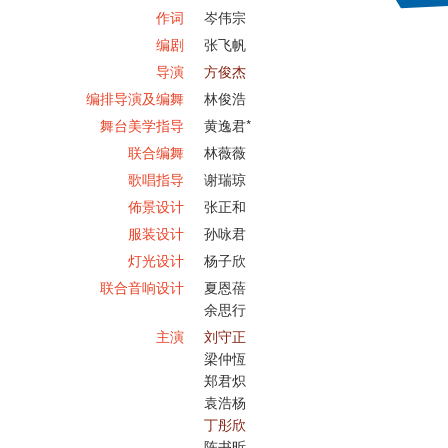
作词
岑伟宗
编剧
张飞帆
导演
方俊杰
编排导演及编舞
林俊浩
舞台美学指导
黄逸君*
联合编舞
林薇薇
歌唱指导
谢瑞琼
佈景设计
张正和
服装设计
孙咏君
灯光设计
杨子欣
联合音响设计
夏恩蓓
余思行
主演
刘守正
梁仲恆
郑君炽
袁浩杨
丁彤欣
陈书昕