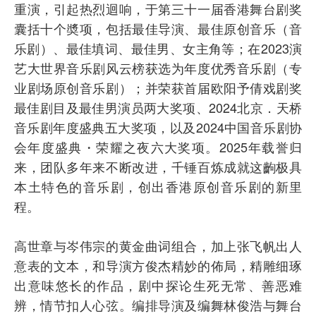
重演，引起热烈迴响，于第三十一届香港舞台剧奖
囊括十个奬项，包括最佳导演、最佳原创音乐（音
乐剧）、最佳填词、最佳男、女主角等；在2023演
艺大世界音乐剧风云榜获选为年度优秀音乐剧（专
业剧场原创音乐剧）；并荣获首届欧阳予倩戏剧奖
最佳剧目及最佳男演员两大奖项、2024北京．天桥
音乐剧年度盛典五大奖项，以及2024中国音乐剧协
会年度盛典・荣耀之夜六大奖项。2025年载誉归
来，团队多年来不断改进，千锤百炼成就这齣极具
本土特色的音乐剧，创出香港原创音乐剧的新里
程。
高世章与岑伟宗的黄金曲词组合，加上张飞帆出人
意表的文本，和导演方俊杰精妙的佈局，精雕细琢
出意味悠长的作品，剧中探论生死无常、善恶难
辨，情节扣人心弦。编排导演及编舞林俊浩与舞台