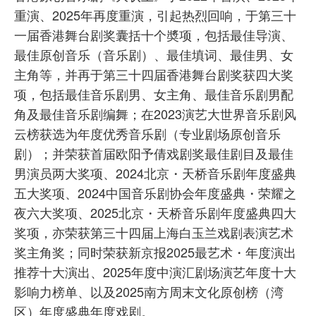
重演、2025年再度重演，引起热烈回响，于第三十
一届香港舞台剧奖囊括十个奬项，包括最佳导演、
最佳原创音乐（音乐剧）、最佳填词、最佳男、女
主角等，并再于第三十四届香港舞台剧奖获四大奖
项，包括最佳音乐剧男、女主角、最佳音乐剧男配
角及最佳音乐剧编舞；在2023演艺大世界音乐剧风
云榜获选为年度优秀音乐剧（专业剧场原创音乐
剧）；并荣获首届欧阳予倩戏剧奖最佳剧目及最佳
男演员两大奖项、2024北京・天桥音乐剧年度盛典
五大奖项、2024中国音乐剧协会年度盛典・荣耀之
夜六大奖项、2025北京・天桥音乐剧年度盛典四大
奖项，亦荣获第三十四届上海白玉兰戏剧表演艺术
奖主角奖；同时荣获新京报2025最艺术・年度演出
推荐十大演出、2025年度中演汇剧场演艺年度十大
影响力榜单、以及2025南方周末文化原创榜（湾
区）年度盛典年度戏剧。