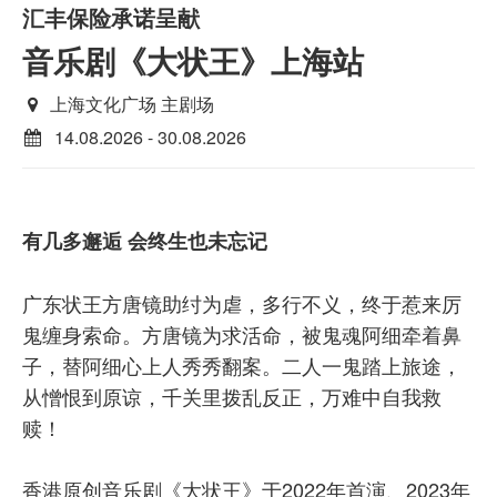
汇丰保险承诺呈献
音乐剧《大状王》上海站
上海文化广场 主剧场
14.08.2026 - 30.08.2026
有几多邂逅 会终生也未忘记
广东状王方唐镜助纣为虐，多行不义，终于惹来厉
鬼缠身索命。方唐镜为求活命，被鬼魂阿细牵着鼻
子，替阿细心上人秀秀翻案。二人一鬼踏上旅途，
从憎恨到原谅，千关里拨乱反正，万难中自我救
赎！
香港原创音乐剧《大状王》于2022年首演、2023年