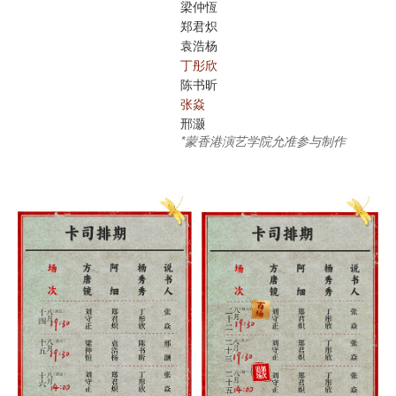
梁仲恆
郑君炽
袁浩杨
丁彤欣
陈书昕
张焱
邢灏
*蒙香港演艺学院允准参与制作