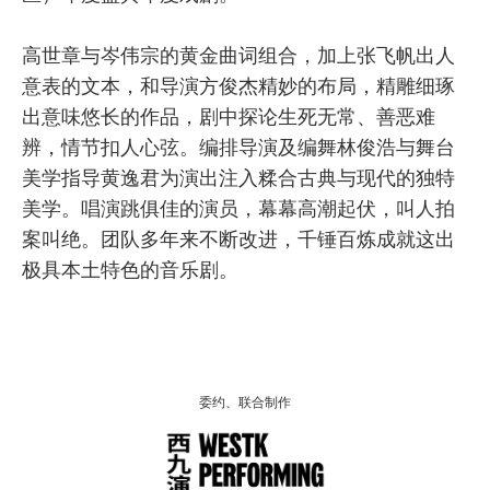
高世章与岑伟宗的黄金曲词组合，加上张飞帆出人
意表的文本，和导演方俊杰精妙的布局，精雕细琢
出意味悠长的作品，剧中探论生死无常、善恶难
辨，情节扣人心弦。编排导演及编舞林俊浩与舞台
美学指导黄逸君为演出注入糅合古典与现代的独特
美学。唱演跳俱佳的演员，幕幕高潮起伏，叫人拍
案叫绝。团队多年来不断改进，千锤百炼成就这出
极具本土特色的音乐剧。
委约、联合制作