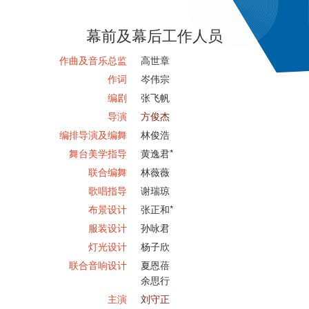
幕前及幕后工作人员
作曲及音乐总监
高世章
作词
岑伟宗
编剧
张飞帆
导演
方俊杰
编排导演及编舞
林俊浩
舞台美学指导
黄逸君*
联合编舞
林薇薇
歌唱指导
谢瑞琼
布景设计
张正和*
服装设计
孙咏君
灯光设计
杨子欣
联合音响设计
夏恩蓓
余思行
主演
刘守正