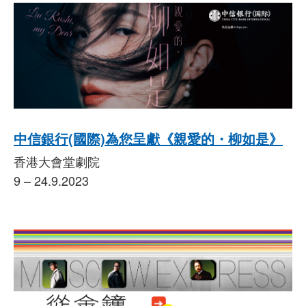
中信銀行(國際)為您呈獻《親愛的・柳如是》
香港大會堂劇院
9 – 24.9.2023