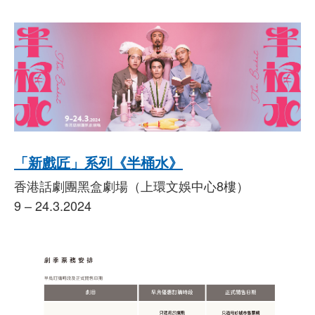
「新戲匠」系列《半桶水》
香港話劇團黑盒劇場（上環文娛中心8樓）
9 – 24.3.2024