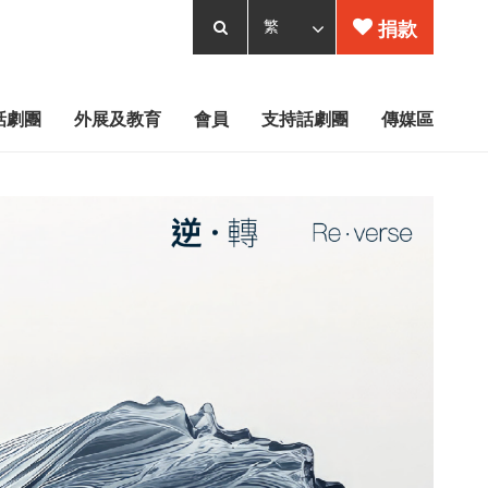
捐款
話劇團
外展及教育
會員
支持話劇團
傳媒區