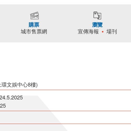
購票
瀏覽
城市售票網
宣傳海報
場刊
上環文娛中心8樓)
-24.5.2025
025