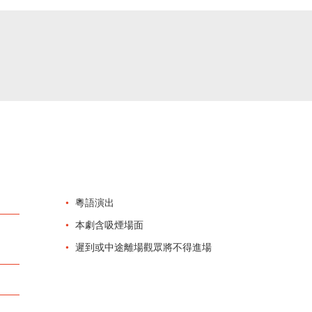
粵語演出
本劇含吸煙場面
遲到或中途離場觀眾將不得進場