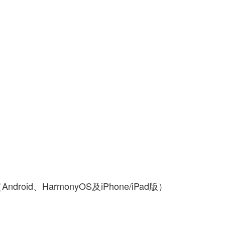
roid、HarmonyOS及iPhone/iPad版）