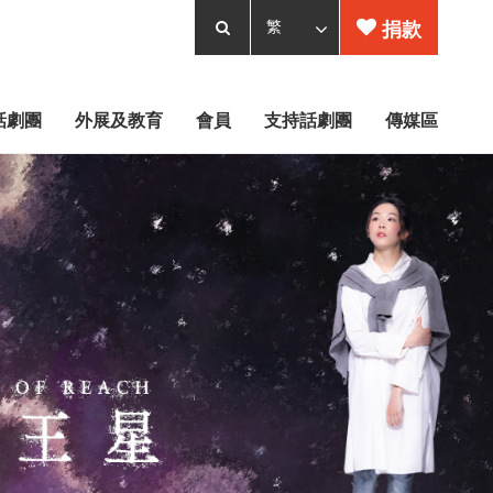
捐款
話劇團
外展及教育
會員
支持話劇團
傳媒區