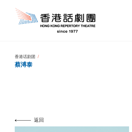
香港话剧团
蔡溥泰
返回