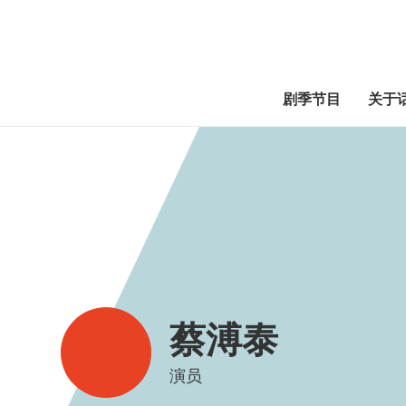
剧季节目
关于
蔡溥泰
演员