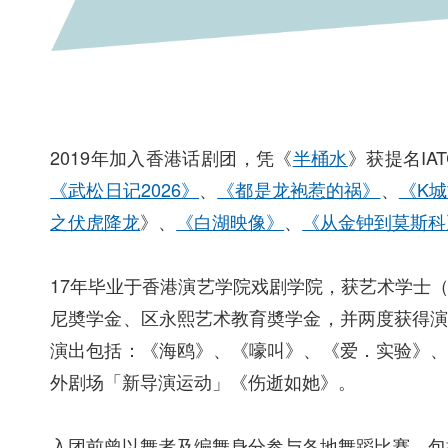
2019年加入香港话剧团，凭《
半桶水
》获提名IAT
《武松日记2026》
、
《都是龙袍惹的祸》
、
《K
之伏虎降龙
》、
《白湖映像》
、
《从金钟到莫斯科
17年毕业于香港演艺学院戏剧学院，获艺术学士
尼奬学金、区永熙艺术教育奬学金，并两度获得
演出包括：《海鸥》、《嚎叫》、《爱．实验》
外剧场「新导演运动」《伤逝如她》。
入团前曾以舞者及编舞身分参与各地舞蹈比赛，包