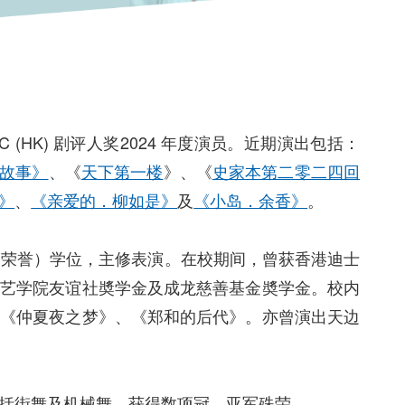
C (HK) 剧评人奖2024 年度演员。近期演出包括：
城故事》
、《
天下第一楼
》、《
史家本第二零二四回
》
、
《亲爱的．柳如是》
及
《小岛．余香》
。
（荣誉）学位，主修表演。在校期间，曾获香港迪士
演艺学院友谊社奬学金及成龙慈善基金奬学金。校内
、《仲夏夜之梦》、《郑和的后代》。亦曾演出天边
括街舞及机械舞，获得数项冠、亚军殊荣。