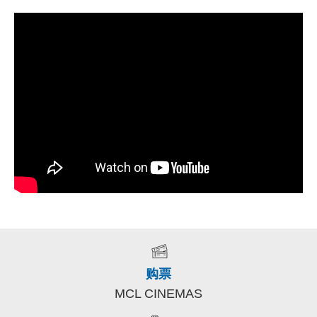
购票
MCL CINEMAS