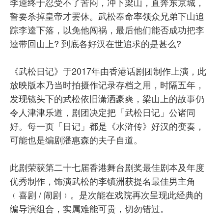
李逵终于忍受不了苦闷，冲下梁山，直奔东京城，
誓要杀掉皇帝才罢休。武松奉命率领众兄弟下山追
踪李逵下落，以免他闯祸，最后他们能否成功把李
逵带回山上? 到底各好汉在世追求的是甚么?
《武松日记》于2017年由香港话剧团制作上演，此
放映版本乃当时拍摄作记录存档之用，时隔五年，
发现镜头下的武松依旧潇洒豪爽，梁山上的故事仍
令人津津乐道，剧团决定把「武松日记」公诸同
好。每一页「日记」都是《水浒传》好汉的变奏，
可能也是编剧潘惠森的夫子自道。
此剧荣获第二十七届香港舞台剧奖最佳剧本及年度
优秀制作，饰演武松的李镇洲获提名最佳男主角
﹙喜剧 / 闹剧﹚。是次能在戏院再次呈现此经典的
编导演组合，实属难能可贵，切勿错过。