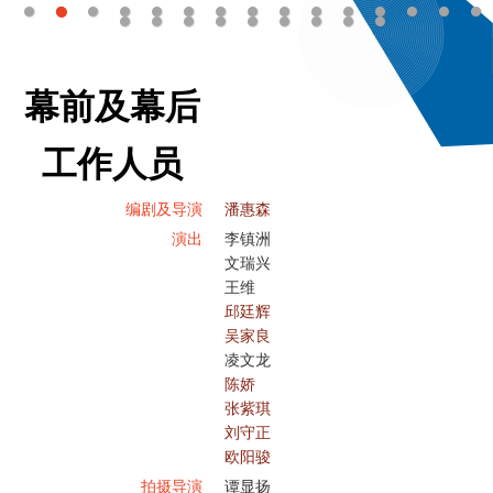
幕前及幕后
工作人员
编剧及导演
潘惠森
演出
李镇洲
文瑞兴
王维
邱廷辉
吴家良
凌文龙
陈娇
张紫琪
刘守正
欧阳骏
拍摄导演
谭显扬