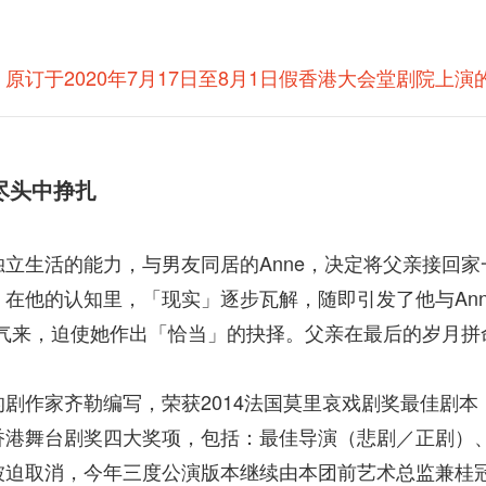
原订于2020年7月17日至8月1日假香港大会堂剧院上
尽头中挣扎
立生活的能力，与男友同居的Anne，决定将父亲接回
在他的认知里，「现实」逐步瓦解，随即引发了他与An
过气来，迫使她作出「恰当」的抉择。父亲在最后的岁月
剧作家齐勒编写，荣获2014法国莫里哀戏剧奖最佳剧本，
香港舞台剧奖四大奖项，包括：最佳导演（悲剧／正剧）
被迫取消，今年三度公演版本继续由本团前艺术总监兼桂