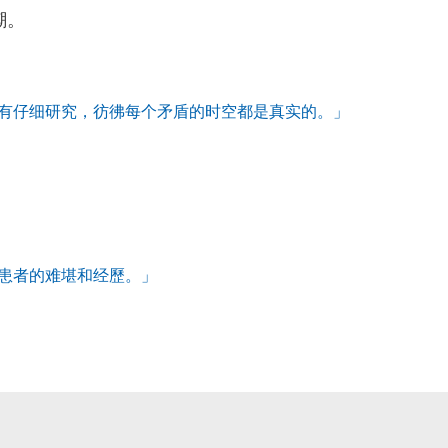
潮。
有仔细研究，彷彿每个矛盾的时空都是真实的。」
患者的难堪和经歷。」