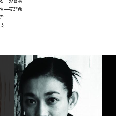
提名—彭杏英
提名—黄慧慈
君
荣