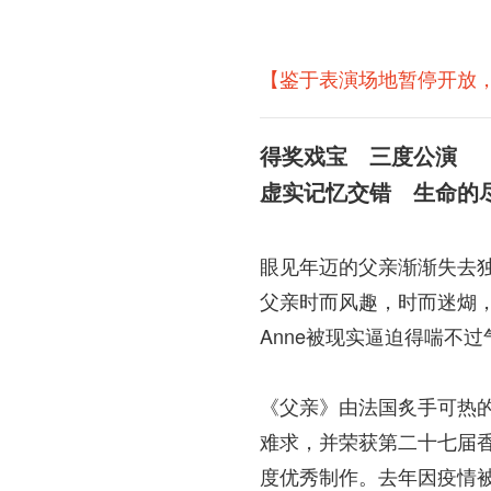
【鉴于表演场地暂停开放，
得奖戏宝 三度公演
虚实记忆交错 生命的
眼见年迈的父亲渐渐失去独
父亲时而风趣，时而迷煳，
Anne被现实逼迫得喘不
《父亲》由法国炙手可热的
难求，并荣获第二十七届
度优秀制作。去年因疫情