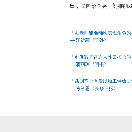
出，联同彭杏英、刘雅丽
「毛老师能准确地表现角色的
— 江祈颖《号外》
「毛俊辉把普通人性最核心的
— 潘丽琼《明报》
「话剧不会有后期加工特效，
— 陈智思《头条日报》