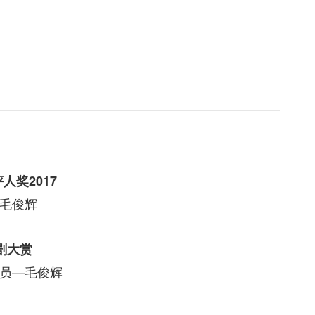
剧评人奖2017
—毛俊辉
戏剧大赏
演员—毛俊辉