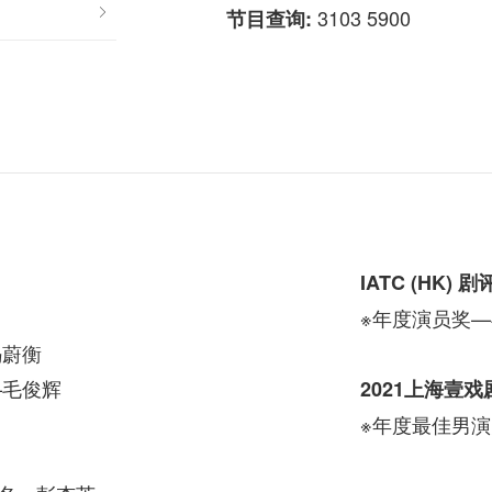
3103 5900
节目查询:
IATC (HK) 
※年度演员奖
冯蔚衡
—毛俊辉
2021上海壹
※年度最佳男