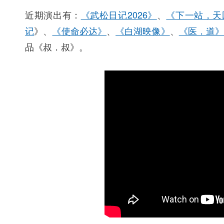
近期演出有：
《武松日记2026》
、
《下一站，天
记
》、
《使命必达》
、
《白湖映像》
、
《医．道
品《叔．叔》。