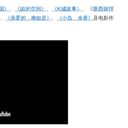
国》
、
《凶的空间》
、
《K城故事》
、《
塘西驯悍
》
、
《亲爱的．柳如是》
、
《小岛．余香》
及电影作