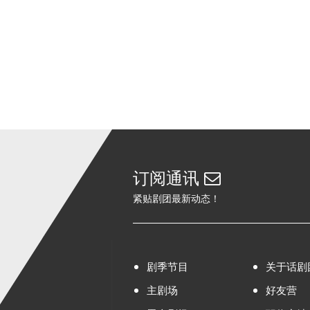
订阅通讯
紧贴剧团最新动态！
剧季节目
关于话剧
主剧场
好友营