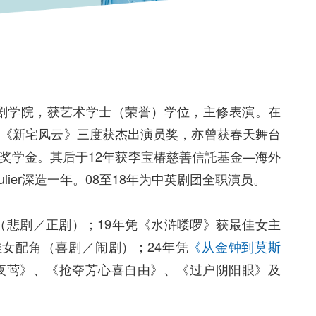
戏剧学院，获艺术学士（荣誉）学位，主修表演。在
及《新宅风云》三度获杰出演员奖，亦曾获春天舞台
奖学金。其后于12年获李宝椿慈善信託基金—海外
Gaulier深造一年。08至18年为中英剧团全职演员。
（悲剧／正剧）；19年凭《水浒喽啰》获最佳女主
佳女配角（喜剧／闹剧）；24年凭
《从金钟到莫斯
夜莺》、《抢夺芳心喜自由》、《过户阴阳眼》及